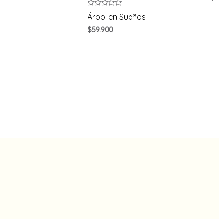
5
Rated
Árbol en Sueños
0
out
$
59.900
of
5