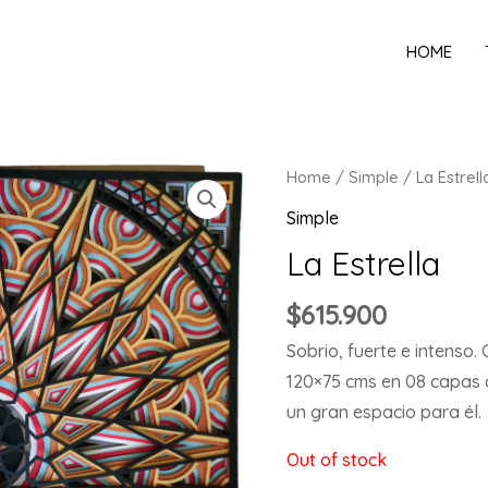
HOME
Home
/
Simple
/ La Estrell
Simple
La Estrella
$
615.900
Sobrio, fuerte e intenso
120×75 cms en 08 capas d
un gran espacio para él.
Out of stock