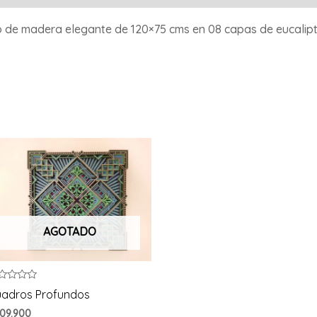
ro de madera elegante de 120×75 cms en 08 capas de eucalipt
AGOTADO
ted
adros Profundos
t
09.900