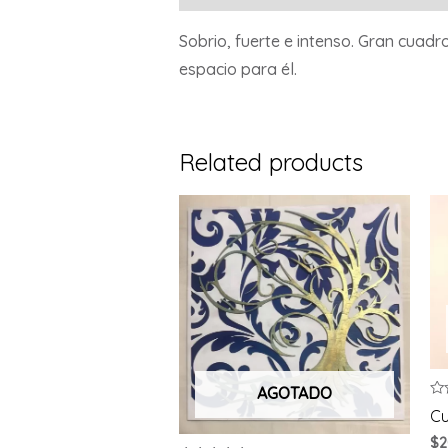
Sobrio, fuerte e intenso. Gran cuad
espacio para él.
Related products
AGOTADO
Ra
Cu
0
ou
$
2
of